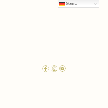
German
Celtic Gate's
Dalmatiner
est. 2009