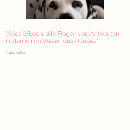
"Alles Wissen, alle Fragen und Antworten,
finden wir im Wesen des Hundes."
Franz Kafka