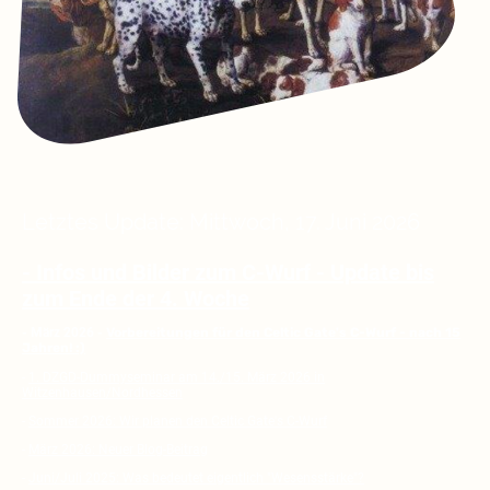
Letztes Update: Mittwoch, 17. Juni 2026
- Infos und Bilder zum C-Wurf - Update bis
zum Ende der 4. Woche
- März 2026 -
Vorbereitungen für den Celtic Gate's C-Wurf - nach 15
Jahren! :)
-
1. DZGD-Dummyseminar am 14./15. März 2026 in
Witzenhausen/Nordhessen
-
Sommer 2026: Wir planen den Celtic Gate's C-Wurf
-
März 2026: Neuer Blog-Beitrag
-
Juni/Juli 2025: Was bedeutet eigentlich "Wesensstärke"?